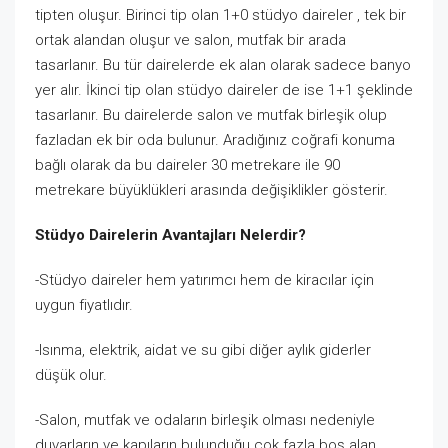
tipten oluşur. Birinci tip olan 1+0 stüdyo daireler
, tek bir
ortak alandan oluşur ve salon, mutfak bir arada
tasarlanır. Bu tür dairelerde ek alan olarak sadece banyo
yer alır. İkinci tip olan stüdyo daireler de ise 1+1 şeklinde
tasarlanır. Bu dairelerde salon ve mutfak birleşik olup
fazladan ek bir oda bulunur. Aradığınız coğrafi konuma
bağlı olarak da bu daireler 30 metrekare ile 90
metrekare büyüklükleri arasında değişiklikler gösterir.
Stüdyo Dairelerin Avantajları Nelerdir?
-Stüdyo daireler hem yatırımcı hem de kiracılar için
uygun fiyatlıdır.
-Isınma, elektrik, aidat ve su gibi diğer aylık giderler
düşük olur.
-Salon, mutfak ve odaların birleşik olması nedeniyle
duvarların ve kapıların bulunduğu çok fazla boş alan