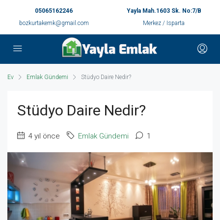
05065162246
Yayla Mah.1603 Sk. No:7/B
bozkurtakemk@gmail.com
Merkez / Isparta
Ev
Emlak Gündemi
Stüdyo Daire Nedir?
Stüdyo Daire Nedir?
4 yıl önce
Emlak Gündemi
1