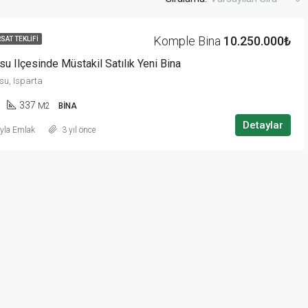
Komple Bina
10.250.000₺
RSAT TEKLIFI
su Ilçesinde Müstakil Satılık Yeni Bina
su, Isparta
337
M2
BINA
Detaylar
ayla Emlak
3 yıl önce