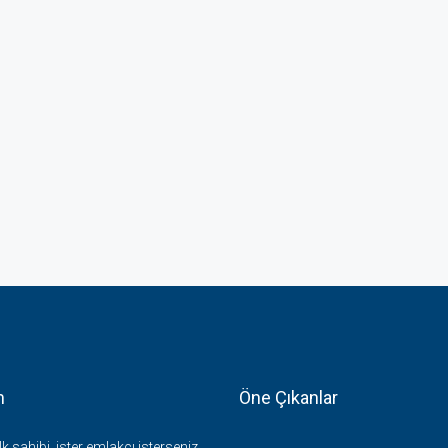
m
Öne Çıkanlar
k sahibi, ister emlakçı isterseniz