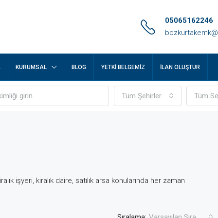
05065162246
bozkurtakemk@
A
KURUMSAL
BLOG
YETKI BELGEMIZ
İLAN OLUŞTUR
Tüm Şehirler
Tüm Se
alık işyeri, kiralık daire, satılık arsa konularında her zaman
Sıralama:
Varsayılan Sıra