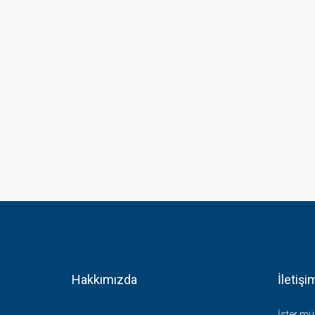
Hakkımızda
İletişi
İster mül