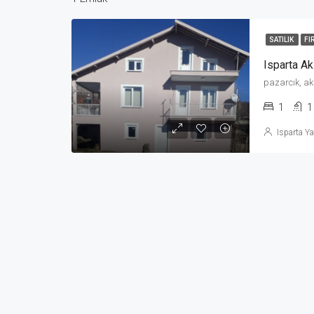
SATILIK
FI
Isparta Ak
pazarcık, ak
1
1
Isparta Y