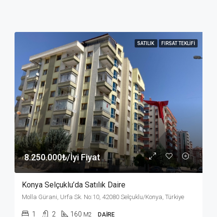
SATILIK
FIRSAT TEKLIFI
8.250.000₺/İyi Fiyat
Konya Selçuklu’da Satılık Daire
Molla Gürani, Urfa Sk. No:10, 42080 Selçuklu/Konya, Türkiye
1
2
160
M2
DAIRE