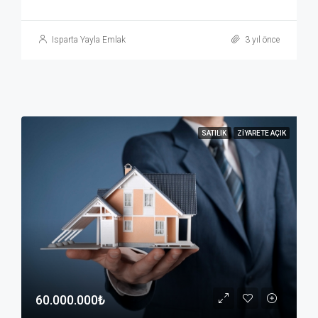
Isparta Yayla Emlak
3 yıl önce
SATILIK
ZIYARETE AÇIK
60.000.000₺