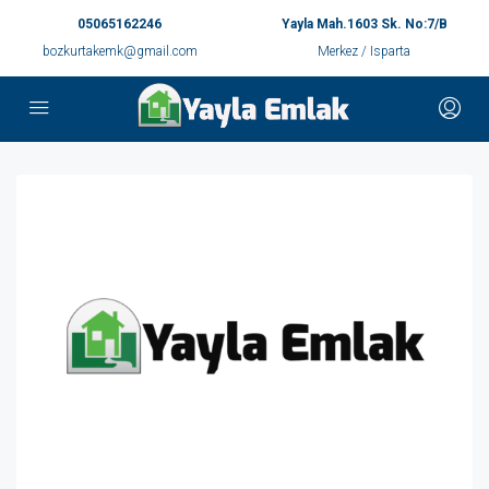
05065162246
Yayla Mah.1603 Sk. No:7/B
bozkurtakemk@gmail.com
Merkez / Isparta