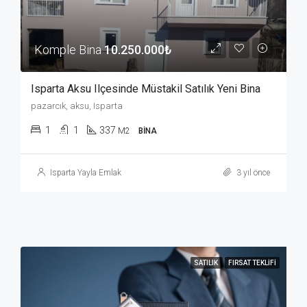
Komple Bina
10.250.000₺
Isparta Aksu Ilçesinde Müstakil Satılık Yeni Bina
pazarcık, aksu, Isparta
1
1
337
M2
BINA
Isparta Yayla Emlak
3 yıl önce
SATILIK
FIRSAT TEKLIFI