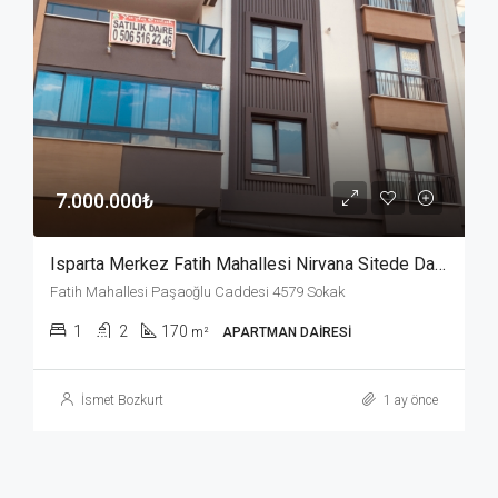
7.000.000₺
Isparta Merkez Fatih Mahallesi Nirvana Sitede Daire
Fatih Mahallesi Paşaoğlu Caddesi 4579 Sokak
1
2
170
m²
APARTMAN DAIRESI
İsmet Bozkurt
1 ay önce