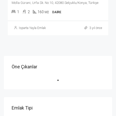
Molla Gürani, Urfa Sk. No:10, 42080 Selçuklu/Konya, Türkiye
1
2
160
M2
DAIRE
Isparta Yayla Emlak
3 yıl önce
Öne Çıkanlar
Emlak Tipi