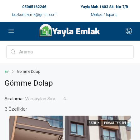
05065162246
Yayla Mah.1603 Sk. No:7/B
bozkurtakemk@gmail.com
Merkez / Isparta
Ev
Gömme Dolap
Gömme Dolap
Sıralama:
Varsayılan Sıra
3 Özellikler
SATILIK
FIRSAT TEKLIFI