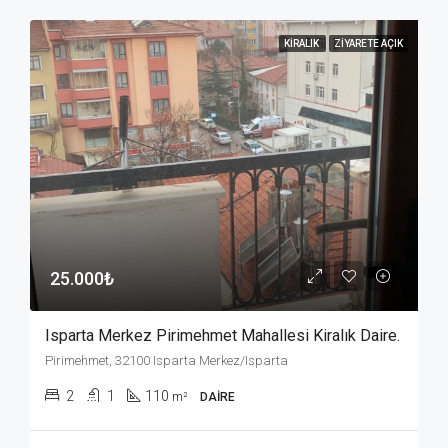
KIRALIK
ZIYARETE AÇIK
25.000₺
Isparta Merkez Pirimehmet Mahallesi Kiralık Daire.
Pirimehmet, 32100 Isparta Merkez/Isparta
2
1
110
m²
DAIRE