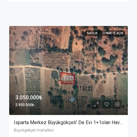
SATILIK
ZIYARETE AÇIK
3.050.000₺
2.950.000₺
Isparta Merkez Büyükgökçeli’ De Evi 1+1olan Havuzlu BAHÇE
Büyükgökçeli mahallesi