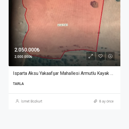
2.050.000₺
2.000.000₺
Isparta Aksu Yakaafşar Mahallesi Armutlu Kayak Mevkiinde TARLA
TARLA
İsmet Bozkurt
8 ay önce