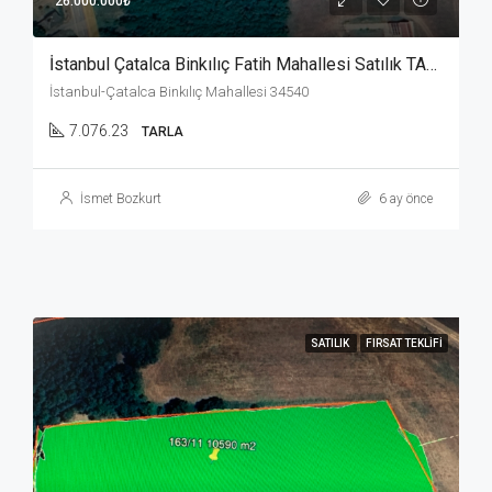
26.000.000₺
İstanbul Çatalca Binkılıç Fatih Mahallesi Satılık TARLA.
İstanbul-Çatalca Binkılıç Mahallesi 34540
7.076.23
TARLA
İsmet Bozkurt
6 ay önce
SATILIK
FIRSAT TEKLIFI