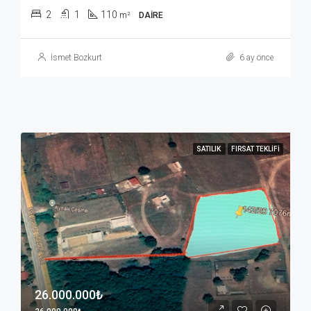
2
1
110
m²
DAIRE
İsmet Bozkurt
6 ay önce
SATILIK
FIRSAT TEKLIFI
26.000.000₺