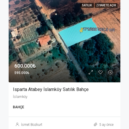
SATILIK
ZIYARETE AÇIK
600.000₺
595.000₺
Isparta Atabey İslamköy Satılık Bahçe
İslamköy
BAHÇE
İsmet Bozkurt
5 ay önce