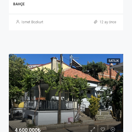
BAHÇE
İsmet Bozkurt
12 ay önce
SATILIK
4.600.000₺