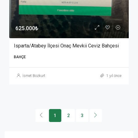
625.000₺
Isparta/Atabey İlçesi Onaç Mevkii Ceviz Bahçesi
BAHÇE
İsmet Bozkurt
1 yıl önce
1
2
3