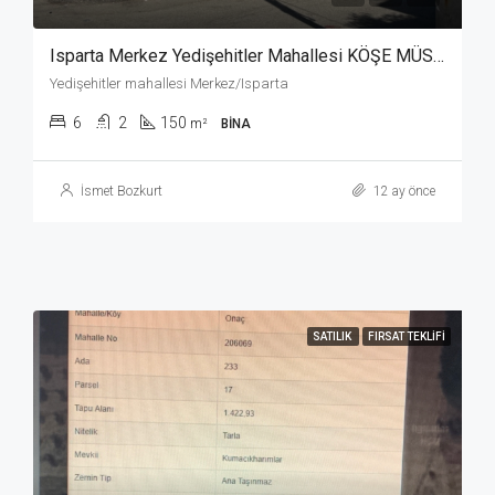
Isparta Merkez Yedişehitler Mahallesi KÖŞE MÜSTAKİL BİNA
Yedişehitler mahallesi Merkez/Isparta
6
2
150
m²
BINA
İsmet Bozkurt
12 ay önce
SATILIK
FIRSAT TEKLIFI