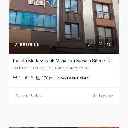
7.000.000₺
Isparta Merkez Fatih Mahallesi Nirvana Sitede Daire
Fatih Mahallesi Paşaoğlu Caddesi 4579 Sokak
1
2
170
m²
APARTMAN DAIRESI
İsmet Bozkurt
1 ay önce