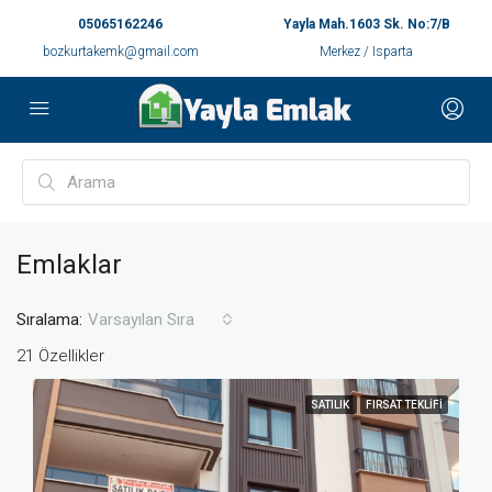
05065162246
Yayla Mah.1603 Sk. No:7/B
bozkurtakemk@gmail.com
Merkez / Isparta
Emlaklar
Sıralama:
Varsayılan Sıra
21 Özellikler
SATILIK
FIRSAT TEKLIFI