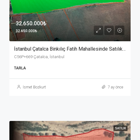
32.650.000₺
32.650.000₺
İstanbul Çatalca Binkılıç Fatih Mahallesinde Satılık TARLA
C56P+669 Çatalca, İstanbul
TARLA
İsmet Bozkurt
7 ay önce
SATILIK