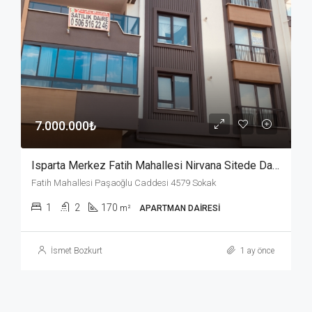
7.000.000₺
Isparta Merkez Fatih Mahallesi Nirvana Sitede Daire
Fatih Mahallesi Paşaoğlu Caddesi 4579 Sokak
1
2
170
m²
APARTMAN DAIRESI
İsmet Bozkurt
1 ay önce