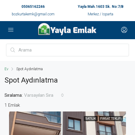
05065162246
Yayla Mah.1603 Sk. No:7/B
bozkurtakemk@gmail.com
Merkez / Isparta
Ev
Spot Aydınlatma
Spot Aydınlatma
Sıralama:
Varsayılan Sıra
1 Emlak
SATILIK
FIRSAT TEKLIFI