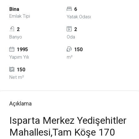
Bina
6
Emlak Tipi
Yatak Odası
2
2
Banyo
Oda
1995
150
Yapım Yılı
m²
150
Net m²
Açıklama
Isparta Merkez Yedişehitler
Mahallesi,Tam Köşe 170