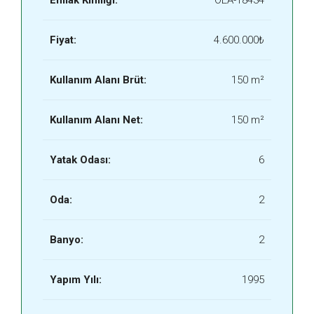
Emlak Kimliği:
OEA-18434
Fiyat:
4.600.000₺
Kullanım Alanı Brüt:
150 m²
Kullanım Alanı Net:
150 m²
Yatak Odası:
6
Oda:
2
Banyo:
2
Yapım Yılı:
1995