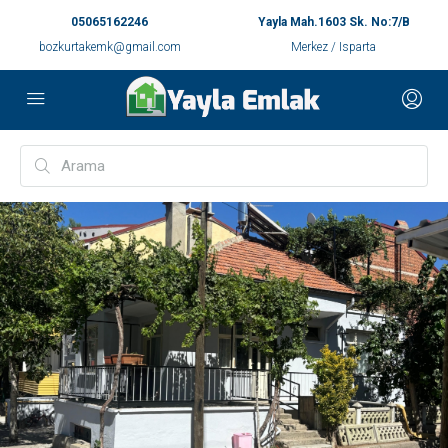
05065162246
Yayla Mah.1603 Sk. No:7/B
bozkurtakemk@gmail.com
Merkez / Isparta