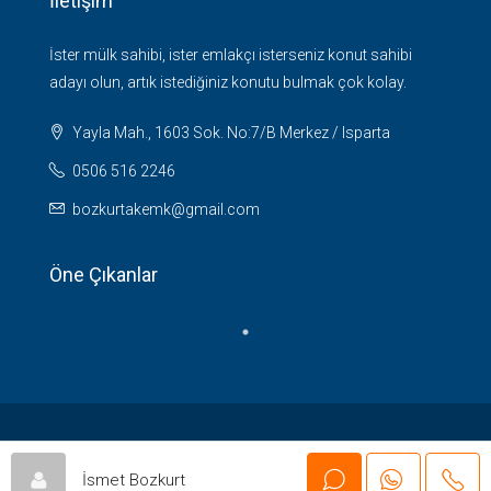
İletişim
İster mülk sahibi, ister emlakçı isterseniz konut sahibi
adayı olun, artık istediğiniz konutu bulmak çok kolay.
Yayla Mah., 1603 Sok. No:7/B Merkez / Isparta
0506 516 2246
bozkurtakemk@gmail.com
Öne Çıkanlar
© Çağrı Tasarım - Tüm Hakları Saklıdır
İsmet Bozkurt